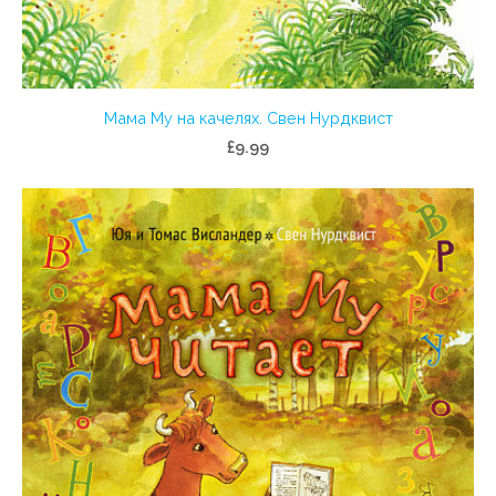
Мама Му на качелях. Свен Нурдквист
£9.99