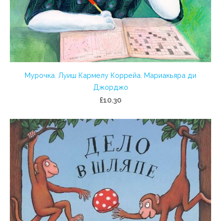
Мурочка. Луиш Кармелу Коррейа. Мариакьяра ди
Джорджо
£10.30