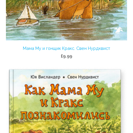
Мама Му и гонщик Кракс. Свен Нурдквист
£9.99