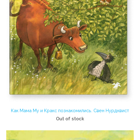
Как Мама Му и Кракс познакомились. Свен Нурдквист
Out of stock