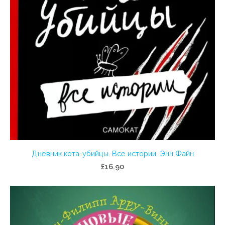
Дневник кота-убийцы. Все истории. Энн Файн
£16.90