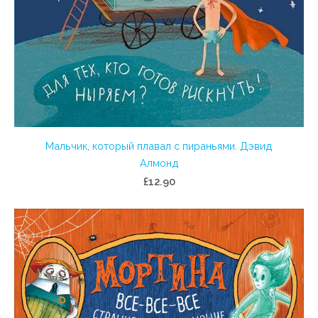
Мальчик, который плавал с пираньями. Дэвид
Алмонд
£12.90