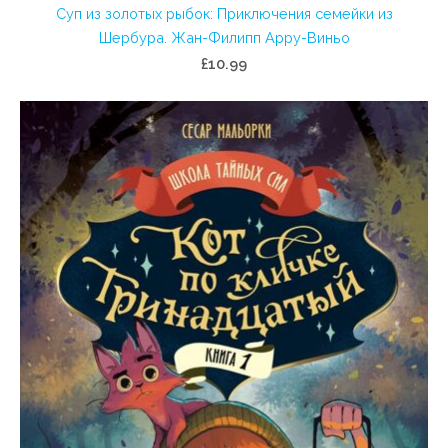
Суп из золотых рыбок: Приключения семейки из
Шербура. Жан-Филипп Арру-Виньо
£10.99