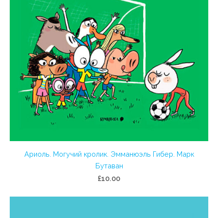
Ариоль. Могучий кролик. Эмманюэль Гибер. Марк
Бутаван
£10.00