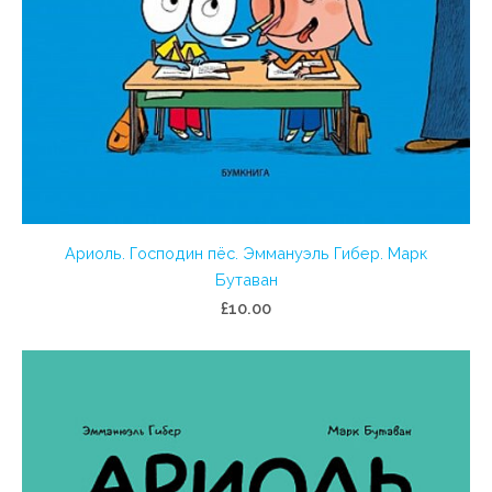
Ариоль. Господин пёс. Эммануэль Гибер. Марк
Бутаван
£10.00