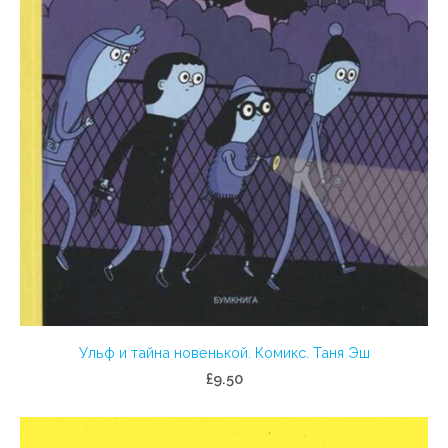
Ульф и тайна новенькой. Комикс. Таня Эш
£9.50