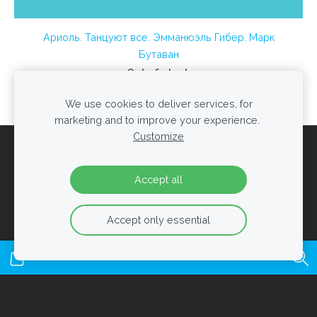
Ариоль. Танцуют все. Эмманюэль Гибер. Марк
Бутаван
Out of stock
We use cookies to deliver services, for
marketing and to improve your experience.
Customize
Cookies
Accept all
Created with
Mozello
- the world's easiest to use website
builder.
Accept only essential