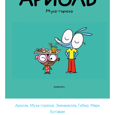
Ариоль. Муха-горюха. Эмманюэль Гибер. Марк
Бутаван