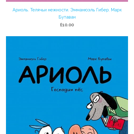
Ариоль. Телячьи нежности. Эмманюэль Гибер. Марк
Бутаван
£10.00