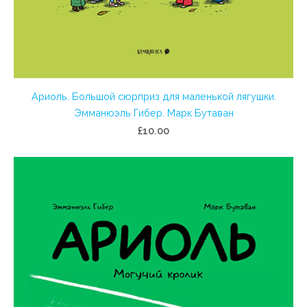
Ариоль. Большой сюрприз для маленькой лягушки.
Эмманюэль Гибер. Марк Бутаван
£10.00