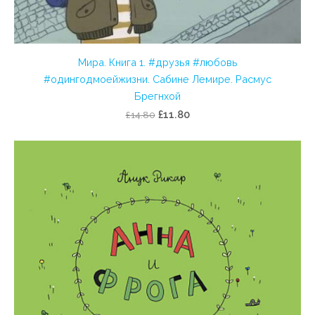
Мира. Книга 1. #друзья #любовь
#одингодмоейжизни. Сабине Лемире. Расмус
Брегнхой
£11.80
£14.80