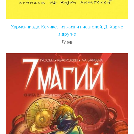
Хармсиниада. Комиксы из жизни писателей. Д. Хармс
и другие
£7.99