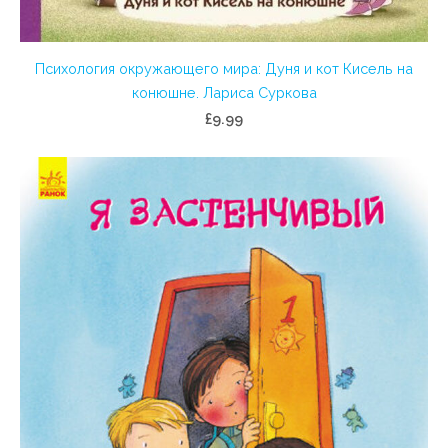
Психология окружающего мира: Дуня и кот Кисель на
конюшне. Лариса Суркова
£9.99