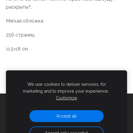
раскрыты?..
Мягкая обложка
256 страниц
11.5×18 см
We use cookies to deliver services, for
marketing and to improve your experience.
Customize
Cookies
Accept all
Created with
Mozello
- the world's easiest to use website
builder.
Accept only essential