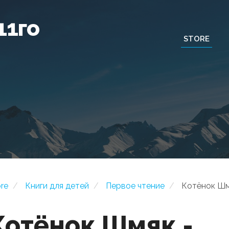
11го
STORE
ore
Книги для детей
Первое чтение
Котёнок Шмя
Котёнок Шмяк -