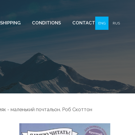
SHIPPING
CONDITIONS
CONTACT
ENG
RUS
к - маленький почтальон. Роб Скоттон