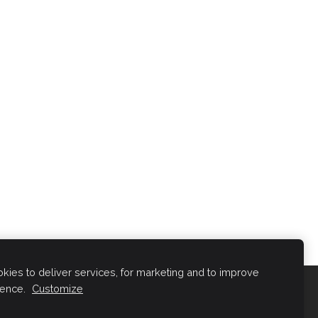
ies to deliver services, for marketing and to improve
ience.
Customize