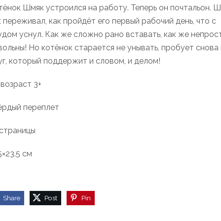
тёнок Шмяк устроился на работу. Теперь он почтальон. 
к переживал, как пройдёт его первый рабочий день, что с
удом уснул. Как же сложно рано вставать, как же непрос
вольны! Но котёнок старается не унывать, пробует снова 
уг, который поддержит и словом, и делом!
 возраст 3+
ёрдый переплет
 страницы
5×23.5 см
Share
Post
Pin