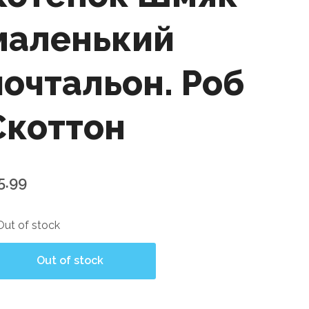
маленький
почтальон. Роб
Скоттон
5.99
Out of stock
Out of stock