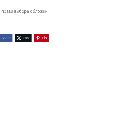
з права выбора обложки
Share
Post
Pin