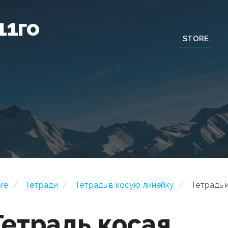
11го
STORE
ore
Тетради
Тетрадь в косую линейку
Тетрадь 
Тетрадь косая