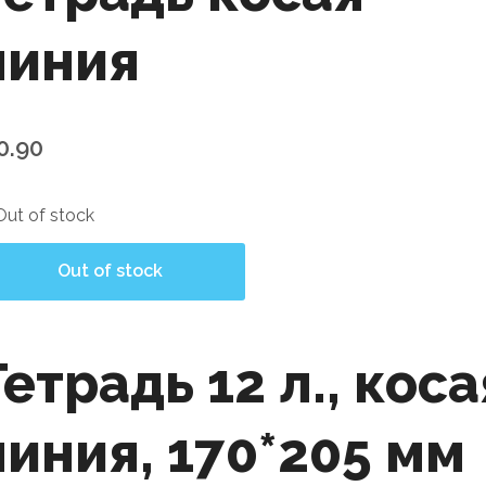
линия
0.90
Out of stock
Out of stock
Тетрадь 12 л., коса
линия, 170*205 мм