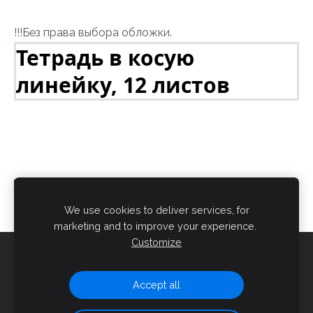
!!!Без права выбора обложки.
Тетрадь в косую
линейку, 12 листов
We use cookies to deliver services, for
marketing and to improve your experience.
Customize
Cookies
Accept all
Created with
Mozello
- the world's easiest to use website
builder.